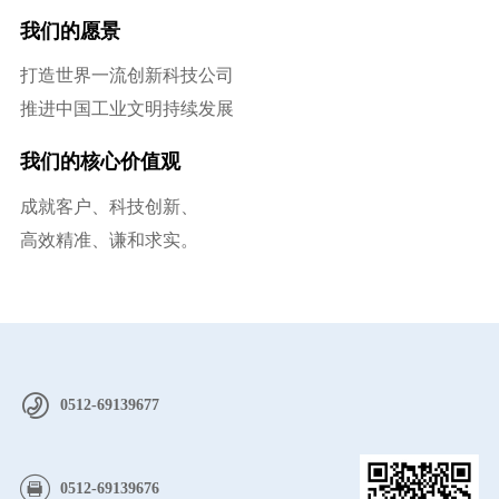
我们的愿景
打造世界一流创新科技公司
推进中国工业文明持续发展
我们的核心价值观
成就客户、科技创新、
高效精准、谦和求实。
0512-69139677
0512-69139676