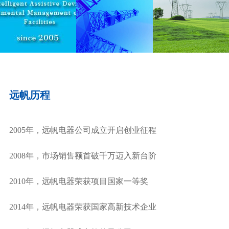
远帆历程
2005年，远帆电器公司成立开启创业征程
2008年，市场销售额首破千万迈入新台阶
2010年，远帆电器荣获项目国家一等奖
2014年，远帆电器荣获国家高新技术企业